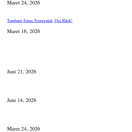
Maret 24, 2026
Tambang Emas Trenggalek, Ora Ritek!
Maret 16, 2026
PILIHAN EDITOR
Membaca Busu; Jejaring Pemberdayaan Masyarakat Desa Adat dan Pelesta
Alam
Juni 21, 2026
Urip, Sakderma Ngrumati Pengarepan
Juni 14, 2026
Minum Anti-Aging atau Belajar Menua Saja
Maret 24, 2026