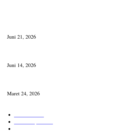
PALING BANYAK DILIHAT
Membaca Busu; Jejaring Pemberdayaan Masyarakat Desa Adat dan Pelesta
Alam
Juni 21, 2026
Urip, Sakderma Ngrumati Pengarepan
Juni 14, 2026
Minum Anti-Aging atau Belajar Menua Saja
Maret 24, 2026
KATEGORI TERPOPULER
Cerita Baru
59
Berita Inspiratif
20
Ilmu Pengetahuan
16