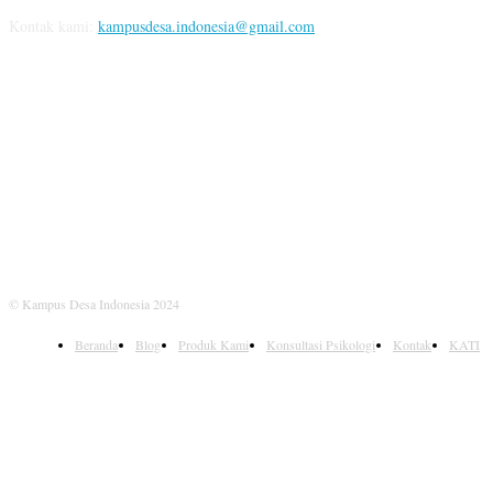
Kontak kami:
kampusdesa.indonesia@gmail.com
IKUTI KAMI
© Kampus Desa Indonesia 2024
Beranda
Blog
Produk Kami
Konsultasi Psikologi
Kontak
KATI