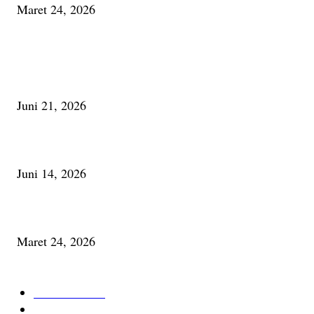
Maret 24, 2026
PALING BANYAK DILIHAT
Membaca Busu; Jejaring Pemberdayaan Masyarakat Desa Adat dan Pelesta
Alam
Juni 21, 2026
Urip, Sakderma Ngrumati Pengarepan
Juni 14, 2026
Minum Anti-Aging atau Belajar Menua Saja
Maret 24, 2026
KATEGORI TERPOPULER
Cerita Baru
59
Berita Inspiratif
20