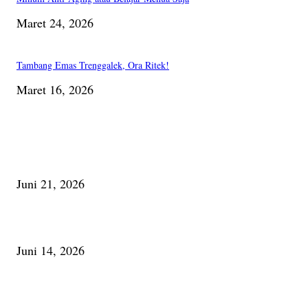
Maret 24, 2026
Tambang Emas Trenggalek, Ora Ritek!
Maret 16, 2026
PILIHAN EDITOR
Membaca Busu; Jejaring Pemberdayaan Masyarakat Desa Adat dan Pelesta
Alam
Juni 21, 2026
Urip, Sakderma Ngrumati Pengarepan
Juni 14, 2026
Minum Anti-Aging atau Belajar Menua Saja