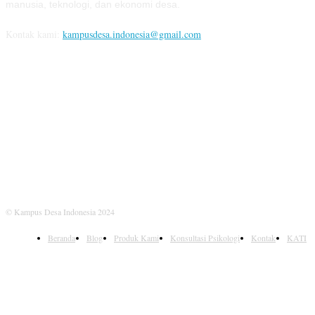
manusia, teknologi, dan ekonomi desa.
Kontak kami:
kampusdesa.indonesia@gmail.com
IKUTI KAMI
© Kampus Desa Indonesia 2024
Beranda
Blog
Produk Kami
Konsultasi Psikologi
Kontak
KATI