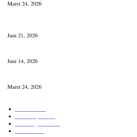
Maret 24, 2026
PALING BANYAK DILIHAT
Membaca Busu; Jejaring Pemberdayaan Masyarakat Desa Adat dan Pelesta
Juni 21, 2026
Urip, Sakderma Ngrumati Pengarepan
Juni 14, 2026
Minum Anti-Aging atau Belajar Menua Saja
Maret 24, 2026
KATEGORI TERPOPULER
Cerita Baru
59
Berita Inspiratif
20
Ilmu Pengetahuan
16
Tutur Desa
14