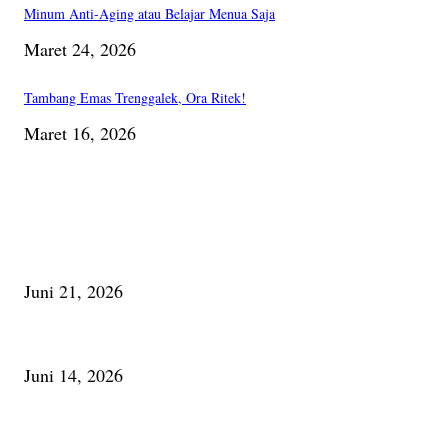
Minum Anti-Aging atau Belajar Menua Saja
Maret 24, 2026
Tambang Emas Trenggalek, Ora Ritek!
Maret 16, 2026
PILIHAN EDITOR
Membaca Busu; Jejaring Pemberdayaan Masyarakat Desa Adat dan Pelesta
Juni 21, 2026
Urip, Sakderma Ngrumati Pengarepan
Juni 14, 2026
Minum Anti-Aging atau Belajar Menua Saja