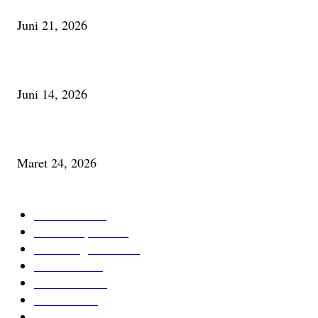
Juni 21, 2026
Urip, Sakderma Ngrumati Pengarepan
Juni 14, 2026
Minum Anti-Aging atau Belajar Menua Saja
Maret 24, 2026
KATEGORI TERPOPULER
Cerita Baru
59
Berita Inspiratif
20
Ilmu Pengetahuan
16
Tutur Desa
14
Jurnal Desa
11
Giat Desa
11
Psikologi
9