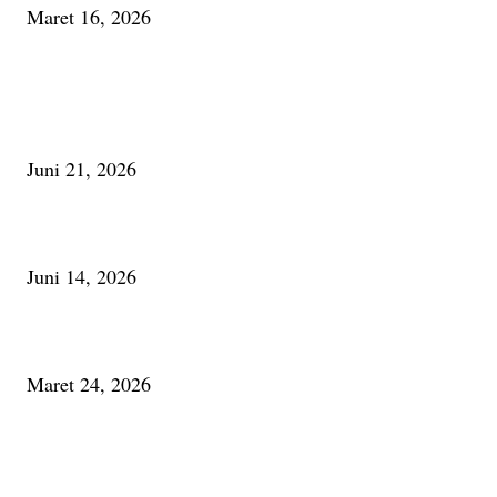
Maret 16, 2026
PILIHAN EDITOR
Membaca Busu; Jejaring Pemberdayaan Masyarakat Desa Adat dan Pelesta
Alam
Juni 21, 2026
Urip, Sakderma Ngrumati Pengarepan
Juni 14, 2026
Minum Anti-Aging atau Belajar Menua Saja
Maret 24, 2026
PALING BANYAK DILIHAT
Membaca Busu; Jejaring Pemberdayaan Masyarakat Desa Adat dan Pelesta
Alam