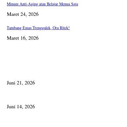
Minum Anti-Aging atau Belajar Menua Saja
Maret 24, 2026
Tambang Emas Trenggalek, Ora Ritek!
Maret 16, 2026
PILIHAN EDITOR
Membaca Busu; Jejaring Pemberdayaan Masyarakat Desa Adat dan Pelesta
Juni 21, 2026
Urip, Sakderma Ngrumati Pengarepan
Juni 14, 2026
Minum Anti-Aging atau Belajar Menua Saja