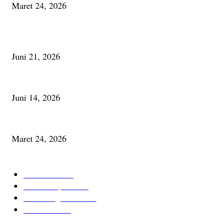
Maret 24, 2026
PALING BANYAK DILIHAT
Membaca Busu; Jejaring Pemberdayaan Masyarakat Desa Adat dan Pelesta
Juni 21, 2026
Urip, Sakderma Ngrumati Pengarepan
Juni 14, 2026
Minum Anti-Aging atau Belajar Menua Saja
Maret 24, 2026
KATEGORI TERPOPULER
Cerita Baru
59
Berita Inspiratif
20
Ilmu Pengetahuan
16
Tutur Desa
14