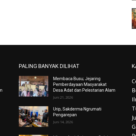
PALING BANYAK DILIHAT
K
Membaca Busu; Jejaring
C
Pemberdayaan Masyarakat
B
am
Desa Adat dan Pelestarian Alam
Juni 21, 2026
I
T
Urip, Sakderma Ngrumati
Pengarepan
J
Juni 14, 2026
G
P