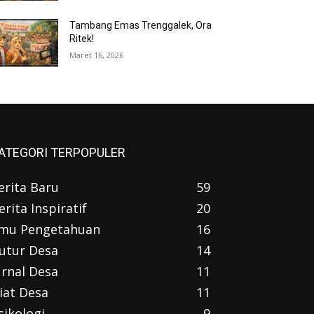
Tambang Emas Trenggalek, Ora
Ritek!
Maret 16, 2026
ATEGORI TERPOPULER
erita Baru
59
erita Inspiratif
20
lmu Pengetahuan
16
utur Desa
14
urnal Desa
11
iat Desa
11
sikologi
9