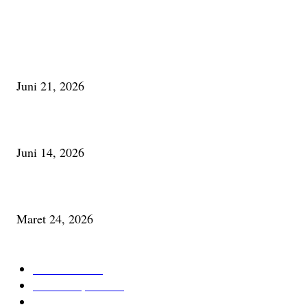
PALING BANYAK DILIHAT
Membaca Busu; Jejaring Pemberdayaan Masyarakat Desa Adat dan Pelesta
Alam
Juni 21, 2026
Urip, Sakderma Ngrumati Pengarepan
Juni 14, 2026
Minum Anti-Aging atau Belajar Menua Saja
Maret 24, 2026
KATEGORI TERPOPULER
Cerita Baru
59
Berita Inspiratif
20
Ilmu Pengetahuan
16