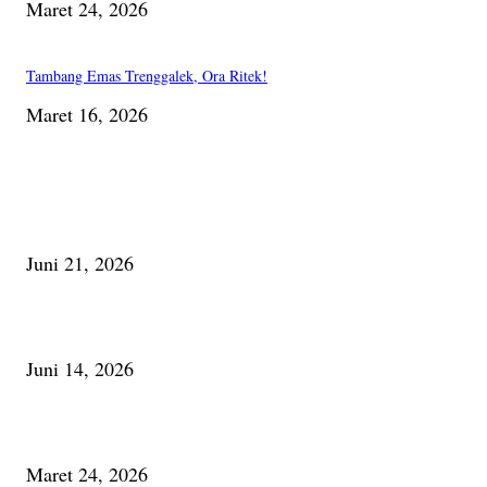
Maret 24, 2026
Tambang Emas Trenggalek, Ora Ritek!
Maret 16, 2026
PILIHAN EDITOR
Membaca Busu; Jejaring Pemberdayaan Masyarakat Desa Adat dan Pelesta
Alam
Juni 21, 2026
Urip, Sakderma Ngrumati Pengarepan
Juni 14, 2026
Minum Anti-Aging atau Belajar Menua Saja
Maret 24, 2026