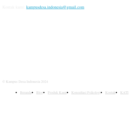
Kontak kami:
kampusdesa.indonesia@gmail.com
IKUTI KAMI
© Kampus Desa Indonesia 2024
Beranda
Blog
Produk Kami
Konsultasi Psikologi
Kontak
KATI