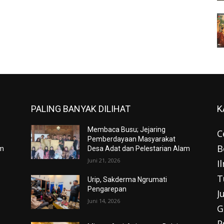
PALING BANYAK DILIHAT
K
Membaca Busu; Jejaring
C
Pemberdayaan Masyarakat
B
am
Desa Adat dan Pelestarian Alam
Juni 21, 2026
I
T
Urip, Sakderma Ngrumati
Pengarepan
J
Juni 14, 2026
G
P