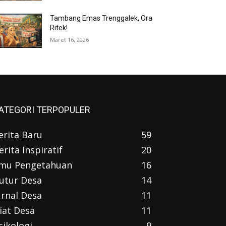
Tambang Emas Trenggalek, Ora
Ritek!
Maret 16, 2026
ATEGORI TERPOPULER
erita Baru
59
erita Inspiratif
20
lmu Pengetahuan
16
utur Desa
14
urnal Desa
11
iat Desa
11
sikologi
9