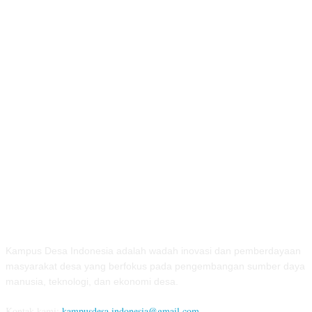
TENTANG KAMI
Kampus Desa Indonesia adalah wadah inovasi dan pemberdayaan
masyarakat desa yang berfokus pada pengembangan sumber daya
manusia, teknologi, dan ekonomi desa.
Kontak kami:
kampusdesa.indonesia@gmail.com