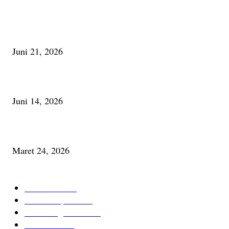
Membaca Busu; Jejaring Pemberdayaan Masyarakat Desa Adat dan Pelesta
Alam
Juni 21, 2026
Urip, Sakderma Ngrumati Pengarepan
Juni 14, 2026
Minum Anti-Aging atau Belajar Menua Saja
Maret 24, 2026
KATEGORI TERPOPULER
Cerita Baru
59
Berita Inspiratif
20
Ilmu Pengetahuan
16
Tutur Desa
14