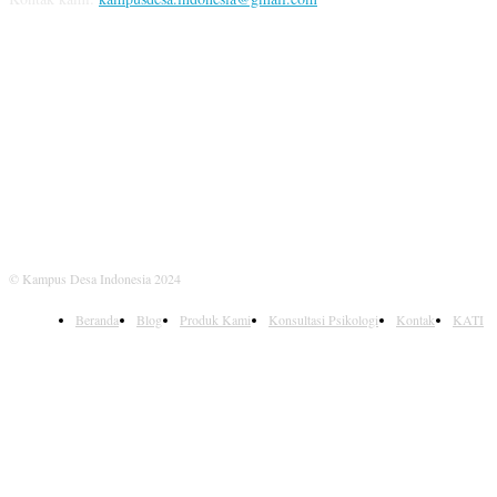
IKUTI KAMI
© Kampus Desa Indonesia 2024
Beranda
Blog
Produk Kami
Konsultasi Psikologi
Kontak
KATI