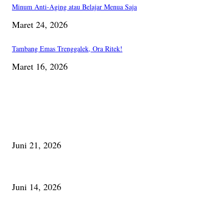
Minum Anti-Aging atau Belajar Menua Saja
Maret 24, 2026
Tambang Emas Trenggalek, Ora Ritek!
Maret 16, 2026
PILIHAN EDITOR
Membaca Busu; Jejaring Pemberdayaan Masyarakat Desa Adat dan Pelesta
Juni 21, 2026
Urip, Sakderma Ngrumati Pengarepan
Juni 14, 2026
Minum Anti-Aging atau Belajar Menua Saja