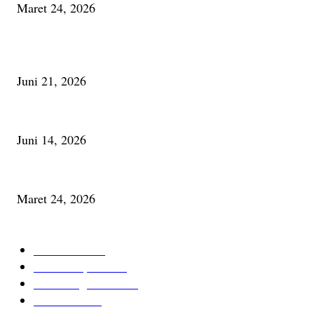
Maret 24, 2026
PALING BANYAK DILIHAT
Membaca Busu; Jejaring Pemberdayaan Masyarakat Desa Adat dan Pelesta
Juni 21, 2026
Urip, Sakderma Ngrumati Pengarepan
Juni 14, 2026
Minum Anti-Aging atau Belajar Menua Saja
Maret 24, 2026
KATEGORI TERPOPULER
Cerita Baru
59
Berita Inspiratif
20
Ilmu Pengetahuan
16
Tutur Desa
14