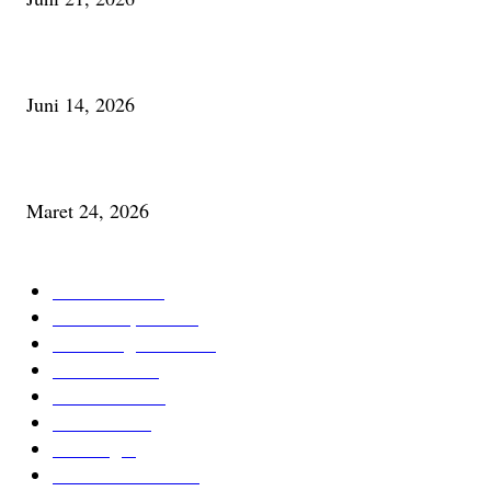
Urip, Sakderma Ngrumati Pengarepan
Juni 14, 2026
Minum Anti-Aging atau Belajar Menua Saja
Maret 24, 2026
KATEGORI TERPOPULER
Cerita Baru
59
Berita Inspiratif
20
Ilmu Pengetahuan
16
Tutur Desa
14
Jurnal Desa
11
Giat Desa
11
Psikologi
9
Kesehatan Alami
7