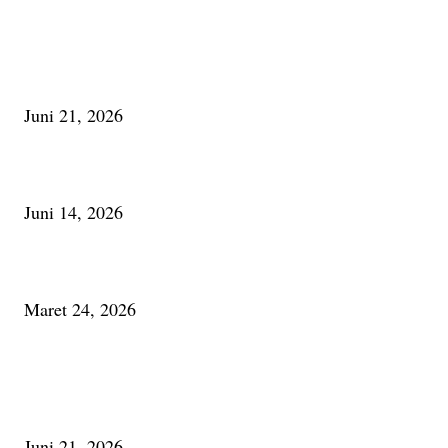
PILIHAN EDITOR
Membaca Busu; Jejaring Pemberdayaan Masyarakat Desa Adat dan Pelesta
Alam
Juni 21, 2026
Urip, Sakderma Ngrumati Pengarepan
Juni 14, 2026
Minum Anti-Aging atau Belajar Menua Saja
Maret 24, 2026
PALING BANYAK DILIHAT
Membaca Busu; Jejaring Pemberdayaan Masyarakat Desa Adat dan Pelesta
Alam
Juni 21, 2026