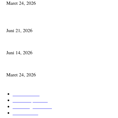
Maret 24, 2026
PALING BANYAK DILIHAT
Membaca Busu; Jejaring Pemberdayaan Masyarakat Desa Adat dan Pelesta
Juni 21, 2026
Urip, Sakderma Ngrumati Pengarepan
Juni 14, 2026
Minum Anti-Aging atau Belajar Menua Saja
Maret 24, 2026
KATEGORI TERPOPULER
Cerita Baru
59
Berita Inspiratif
20
Ilmu Pengetahuan
16
Tutur Desa
14