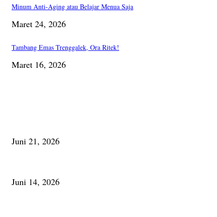
Minum Anti-Aging atau Belajar Menua Saja
Maret 24, 2026
Tambang Emas Trenggalek, Ora Ritek!
Maret 16, 2026
PILIHAN EDITOR
Membaca Busu; Jejaring Pemberdayaan Masyarakat Desa Adat dan Pelesta
Juni 21, 2026
Urip, Sakderma Ngrumati Pengarepan
Juni 14, 2026
Minum Anti-Aging atau Belajar Menua Saja