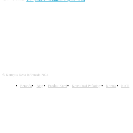
IKUTI KAMI
© Kampus Desa Indonesia 2024
Beranda
Blog
Produk Kami
Konsultasi Psikologi
Kontak
KATI