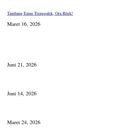
Tambang Emas Trenggalek, Ora Ritek!
Maret 16, 2026
PILIHAN EDITOR
Membaca Busu; Jejaring Pemberdayaan Masyarakat Desa Adat dan Pelesta
Alam
Juni 21, 2026
Urip, Sakderma Ngrumati Pengarepan
Juni 14, 2026
Minum Anti-Aging atau Belajar Menua Saja
Maret 24, 2026
PALING BANYAK DILIHAT