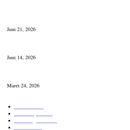
Membaca Busu; Jejaring Pemberdayaan Masyarakat Desa Adat dan Pelesta
Alam
Juni 21, 2026
Urip, Sakderma Ngrumati Pengarepan
Juni 14, 2026
Minum Anti-Aging atau Belajar Menua Saja
Maret 24, 2026
KATEGORI TERPOPULER
Cerita Baru
59
Berita Inspiratif
20
Ilmu Pengetahuan
16
Tutur Desa
14