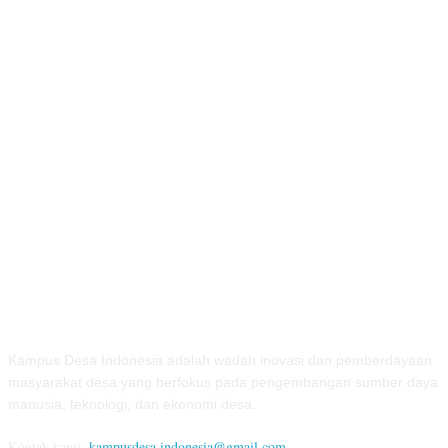
TENTANG KAMI
Kampus Desa Indonesia adalah wadah inovasi dan pemberdayaan
masyarakat desa yang berfokus pada pengembangan sumber daya
manusia, teknologi, dan ekonomi desa.
Kontak kami:
kampusdesa.indonesia@gmail.com