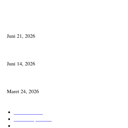
PALING BANYAK DILIHAT
Membaca Busu; Jejaring Pemberdayaan Masyarakat Desa Adat dan Pelesta
Alam
Juni 21, 2026
Urip, Sakderma Ngrumati Pengarepan
Juni 14, 2026
Minum Anti-Aging atau Belajar Menua Saja
Maret 24, 2026
KATEGORI TERPOPULER
Cerita Baru
59
Berita Inspiratif
20
Ilmu Pengetahuan
16