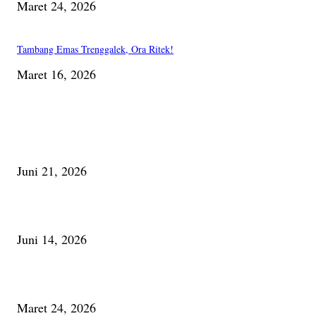
Maret 24, 2026
Tambang Emas Trenggalek, Ora Ritek!
Maret 16, 2026
PILIHAN EDITOR
Membaca Busu; Jejaring Pemberdayaan Masyarakat Desa Adat dan Pelesta
Alam
Juni 21, 2026
Urip, Sakderma Ngrumati Pengarepan
Juni 14, 2026
Minum Anti-Aging atau Belajar Menua Saja
Maret 24, 2026