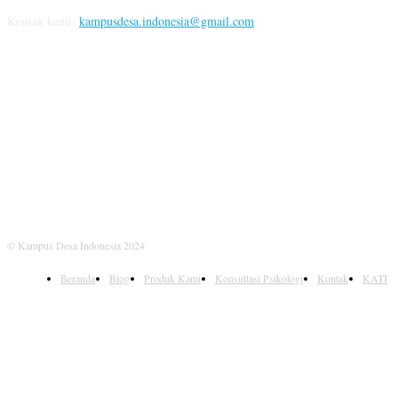
Kontak kami:
kampusdesa.indonesia@gmail.com
IKUTI KAMI
© Kampus Desa Indonesia 2024
Beranda
Blog
Produk Kami
Konsultasi Psikologi
Kontak
KATI