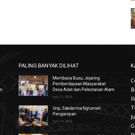
PALING BANYAK DILIHAT
K
Membaca Busu; Jejaring
C
Pemberdayaan Masyarakat
B
am
Desa Adat dan Pelestarian Alam
Juni 21, 2026
I
T
Urip, Sakderma Ngrumati
Pengarepan
J
Juni 14, 2026
G
P