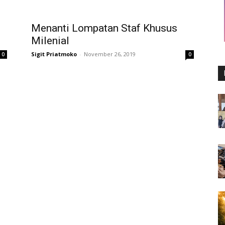
Menanti Lompatan Staf Khusus
Milenial
Sigit Priatmoko
-
November 26, 2019
0
0