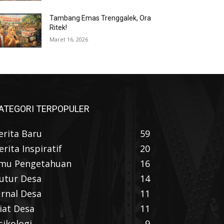
Tambang Emas Trenggalek, Ora
Ritek!
Maret 16, 2026
ATEGORI TERPOPULER
erita Baru
59
erita Inspiratif
20
lmu Pengetahuan
16
utur Desa
14
urnal Desa
11
iat Desa
11
sikologi
9