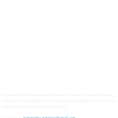
TENTANG KAMI
Kampus Desa Indonesia adalah wadah inovasi dan pemberdayaan
masyarakat desa yang berfokus pada pengembangan sumber daya
manusia, teknologi, dan ekonomi desa.
Kontak kami:
kampusdesa.indonesia@gmail.com