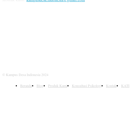
IKUTI KAMI
© Kampus Desa Indonesia 2024
Beranda
Blog
Produk Kami
Konsultasi Psikologi
Kontak
KATI