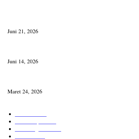
Membaca Busu; Jejaring Pemberdayaan Masyarakat Desa Adat dan Pelesta
Alam
Juni 21, 2026
Urip, Sakderma Ngrumati Pengarepan
Juni 14, 2026
Minum Anti-Aging atau Belajar Menua Saja
Maret 24, 2026
KATEGORI TERPOPULER
Cerita Baru
59
Berita Inspiratif
20
Ilmu Pengetahuan
16
Tutur Desa
14