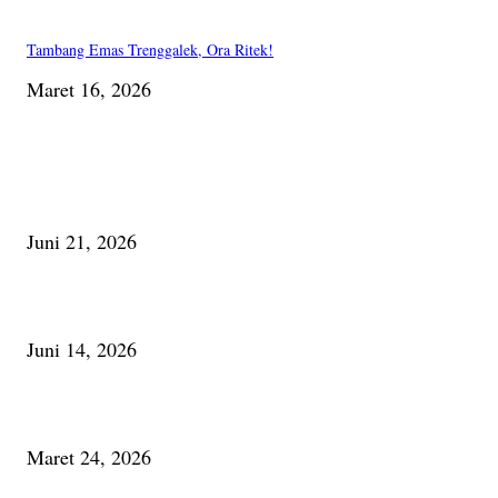
Tambang Emas Trenggalek, Ora Ritek!
Maret 16, 2026
PILIHAN EDITOR
Membaca Busu; Jejaring Pemberdayaan Masyarakat Desa Adat dan Pelesta
Alam
Juni 21, 2026
Urip, Sakderma Ngrumati Pengarepan
Juni 14, 2026
Minum Anti-Aging atau Belajar Menua Saja
Maret 24, 2026
PALING BANYAK DILIHAT