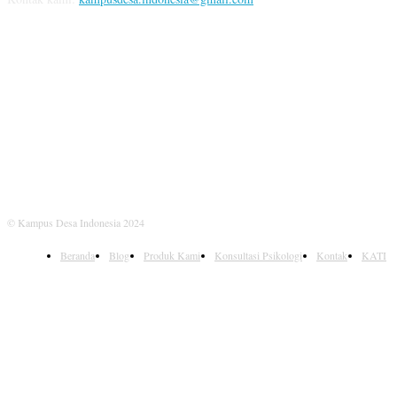
IKUTI KAMI
© Kampus Desa Indonesia 2024
Beranda
Blog
Produk Kami
Konsultasi Psikologi
Kontak
KATI