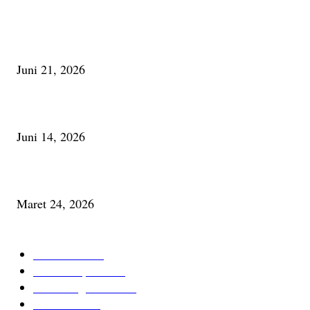
Membaca Busu; Jejaring Pemberdayaan Masyarakat Desa Adat dan Pelesta
Alam
Juni 21, 2026
Urip, Sakderma Ngrumati Pengarepan
Juni 14, 2026
Minum Anti-Aging atau Belajar Menua Saja
Maret 24, 2026
KATEGORI TERPOPULER
Cerita Baru
59
Berita Inspiratif
20
Ilmu Pengetahuan
16
Tutur Desa
14