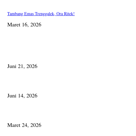
Tambang Emas Trenggalek, Ora Ritek!
Maret 16, 2026
PILIHAN EDITOR
Membaca Busu; Jejaring Pemberdayaan Masyarakat Desa Adat dan Pelesta
Alam
Juni 21, 2026
Urip, Sakderma Ngrumati Pengarepan
Juni 14, 2026
Minum Anti-Aging atau Belajar Menua Saja
Maret 24, 2026
PALING BANYAK DILIHAT