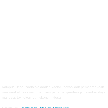
TENTANG KAMI
Kampus Desa Indonesia adalah wadah inovasi dan pemberdayaan
masyarakat desa yang berfokus pada pengembangan sumber daya
manusia, teknologi, dan ekonomi desa.
Kontak kami:
kampusdesa.indonesia@gmail.com