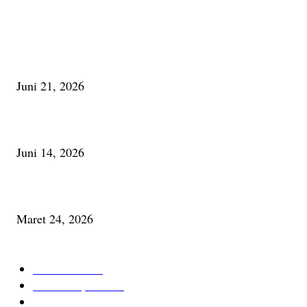
PALING BANYAK DILIHAT
Membaca Busu; Jejaring Pemberdayaan Masyarakat Desa Adat dan Pelesta
Alam
Juni 21, 2026
Urip, Sakderma Ngrumati Pengarepan
Juni 14, 2026
Minum Anti-Aging atau Belajar Menua Saja
Maret 24, 2026
KATEGORI TERPOPULER
Cerita Baru
59
Berita Inspiratif
20
Ilmu Pengetahuan
16