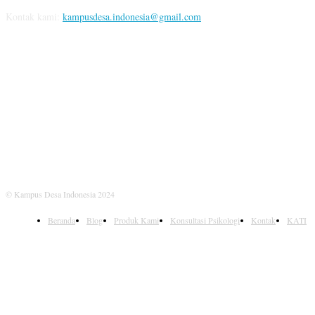
Kontak kami:
kampusdesa.indonesia@gmail.com
IKUTI KAMI
© Kampus Desa Indonesia 2024
Beranda
Blog
Produk Kami
Konsultasi Psikologi
Kontak
KATI