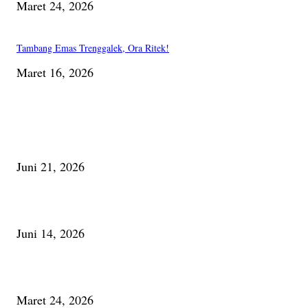
Maret 24, 2026
Tambang Emas Trenggalek, Ora Ritek!
Maret 16, 2026
PILIHAN EDITOR
Membaca Busu; Jejaring Pemberdayaan Masyarakat Desa Adat dan Pelesta
Alam
Juni 21, 2026
Urip, Sakderma Ngrumati Pengarepan
Juni 14, 2026
Minum Anti-Aging atau Belajar Menua Saja
Maret 24, 2026