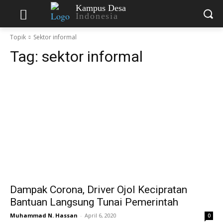
Kampus Desa
Indonesia
Topik
Sektor informal
Tag:
sektor informal
Dampak Corona, Driver Ojol Kecipratan
Bantuan Langsung Tunai Pemerintah
Muhammad N. Hassan
-
April 6, 2020
0