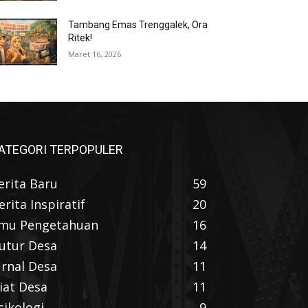
Tambang Emas Trenggalek, Ora
Ritek!
Maret 16, 2026
ATEGORI TERPOPULER
erita Baru
59
erita Inspiratif
20
lmu Pengetahuan
16
utur Desa
14
urnal Desa
11
iat Desa
11
sikologi
9