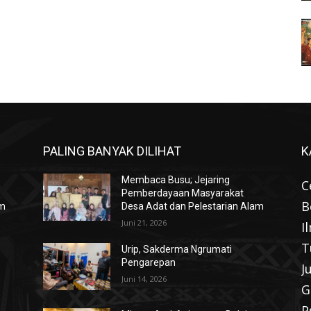
PALING BANYAK DILIHAT
K
Membaca Busu; Jejaring
C
Pemberdayaan Masyarakat
B
am
Desa Adat dan Pelestarian Alam
Juni 21, 2026
I
T
Urip, Sakderma Ngrumati
Pengarepan
J
Juni 14, 2026
G
P