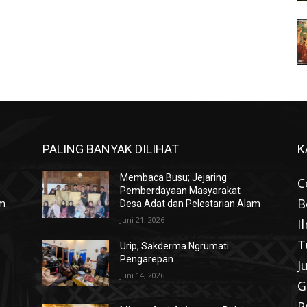
PALING BANYAK DILIHAT
K
Membaca Busu; Jejaring
C
Pemberdayaan Masyarakat
B
am
Desa Adat dan Pelestarian Alam
Juni 21, 2026
I
T
Urip, Sakderma Ngrumati
Pengarepan
J
Juni 14, 2026
G
P