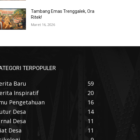
Tambang Emas Trenggalek, Ora
Ritek!
Maret 16, 2026
ATEGORI TERPOPULER
erita Baru
59
erita Inspiratif
20
lmu Pengetahuan
16
utur Desa
14
urnal Desa
11
iat Desa
11
sikologi
9