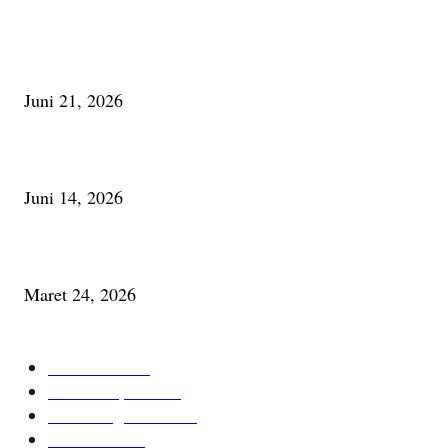
Membaca Busu; Jejaring Pemberdayaan Masyarakat Desa Adat dan Pelesta
Alam
Juni 21, 2026
Urip, Sakderma Ngrumati Pengarepan
Juni 14, 2026
Minum Anti-Aging atau Belajar Menua Saja
Maret 24, 2026
KATEGORI TERPOPULER
Cerita Baru
59
Berita Inspiratif
20
Ilmu Pengetahuan
16
Tutur Desa
14