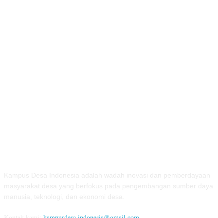
TENTANG KAMI
Kampus Desa Indonesia adalah wadah inovasi dan pemberdayaan
masyarakat desa yang berfokus pada pengembangan sumber daya
manusia, teknologi, dan ekonomi desa.
Kontak kami:
kampusdesa.indonesia@gmail.com