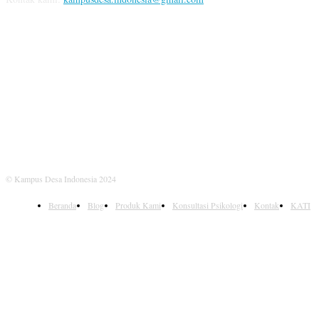
IKUTI KAMI
© Kampus Desa Indonesia 2024
Beranda
Blog
Produk Kami
Konsultasi Psikologi
Kontak
KATI