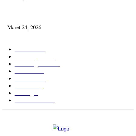
Minum Anti-Aging atau Belajar Menua Saja
Maret 24, 2026
KATEGORI TERPOPULER
Cerita Baru
59
Berita Inspiratif
20
Ilmu Pengetahuan
16
Tutur Desa
14
Jurnal Desa
11
Giat Desa
11
Psikologi
9
Kesehatan Alami
7