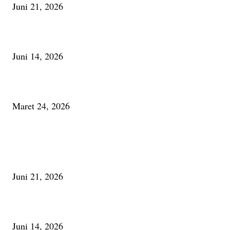
Juni 21, 2026
Urip, Sakderma Ngrumati Pengarepan
Juni 14, 2026
Minum Anti-Aging atau Belajar Menua Saja
Maret 24, 2026
PALING BANYAK DILIHAT
Membaca Busu; Jejaring Pemberdayaan Masyarakat Desa Adat dan Pelesta
Alam
Juni 21, 2026
Urip, Sakderma Ngrumati Pengarepan
Juni 14, 2026