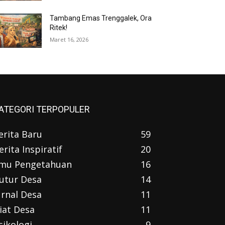
Tambang Emas Trenggalek, Ora
Ritek!
Maret 16, 2026
ATEGORI TERPOPULER
erita Baru
59
erita Inspiratif
20
lmu Pengetahuan
16
utur Desa
14
urnal Desa
11
iat Desa
11
sikologi
9