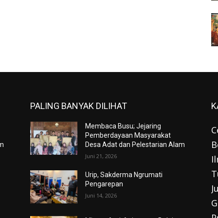
PALING BANYAK DILIHAT
K
Membaca Busu; Jejaring
C
Pemberdayaan Masyarakat
B
am
Desa Adat dan Pelestarian Alam
Juni 21, 2026
I
T
Urip, Sakderma Ngrumati
Pengarepan
J
Juni 14, 2026
G
P