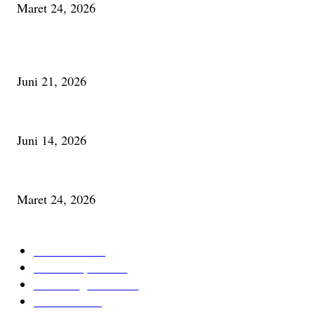
Maret 24, 2026
PALING BANYAK DILIHAT
Membaca Busu; Jejaring Pemberdayaan Masyarakat Desa Adat dan Pelesta
Juni 21, 2026
Urip, Sakderma Ngrumati Pengarepan
Juni 14, 2026
Minum Anti-Aging atau Belajar Menua Saja
Maret 24, 2026
KATEGORI TERPOPULER
Cerita Baru
59
Berita Inspiratif
20
Ilmu Pengetahuan
16
Tutur Desa
14