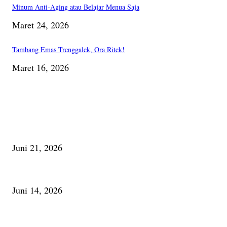
Minum Anti-Aging atau Belajar Menua Saja
Maret 24, 2026
Tambang Emas Trenggalek, Ora Ritek!
Maret 16, 2026
PILIHAN EDITOR
Membaca Busu; Jejaring Pemberdayaan Masyarakat Desa Adat dan Pelesta
Juni 21, 2026
Urip, Sakderma Ngrumati Pengarepan
Juni 14, 2026
Minum Anti-Aging atau Belajar Menua Saja