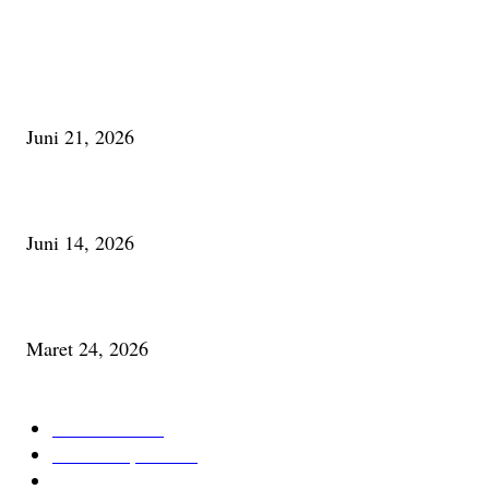
PALING BANYAK DILIHAT
Membaca Busu; Jejaring Pemberdayaan Masyarakat Desa Adat dan Pelesta
Alam
Juni 21, 2026
Urip, Sakderma Ngrumati Pengarepan
Juni 14, 2026
Minum Anti-Aging atau Belajar Menua Saja
Maret 24, 2026
KATEGORI TERPOPULER
Cerita Baru
59
Berita Inspiratif
20
Ilmu Pengetahuan
16