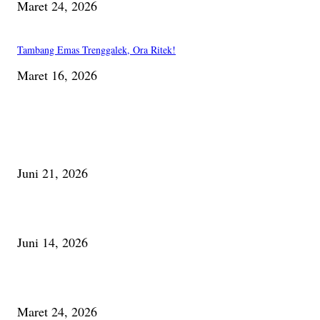
Maret 24, 2026
Tambang Emas Trenggalek, Ora Ritek!
Maret 16, 2026
PILIHAN EDITOR
Membaca Busu; Jejaring Pemberdayaan Masyarakat Desa Adat dan Pelesta
Alam
Juni 21, 2026
Urip, Sakderma Ngrumati Pengarepan
Juni 14, 2026
Minum Anti-Aging atau Belajar Menua Saja
Maret 24, 2026