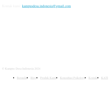
Kontak kami:
kampusdesa.indonesia@gmail.com
IKUTI KAMI
© Kampus Desa Indonesia 2024
Beranda
Blog
Produk Kami
Konsultasi Psikologi
Kontak
KATI