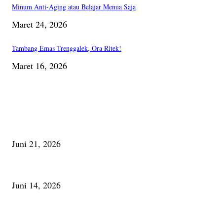
Minum Anti-Aging atau Belajar Menua Saja
Maret 24, 2026
Tambang Emas Trenggalek, Ora Ritek!
Maret 16, 2026
PILIHAN EDITOR
Membaca Busu; Jejaring Pemberdayaan Masyarakat Desa Adat dan Pelesta
Juni 21, 2026
Urip, Sakderma Ngrumati Pengarepan
Juni 14, 2026
Minum Anti-Aging atau Belajar Menua Saja