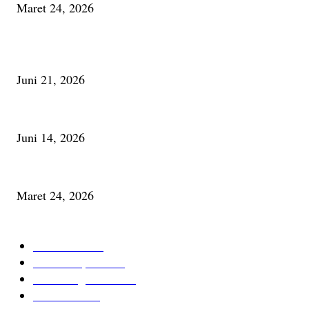
Maret 24, 2026
PALING BANYAK DILIHAT
Membaca Busu; Jejaring Pemberdayaan Masyarakat Desa Adat dan Pelesta
Juni 21, 2026
Urip, Sakderma Ngrumati Pengarepan
Juni 14, 2026
Minum Anti-Aging atau Belajar Menua Saja
Maret 24, 2026
KATEGORI TERPOPULER
Cerita Baru
59
Berita Inspiratif
20
Ilmu Pengetahuan
16
Tutur Desa
14