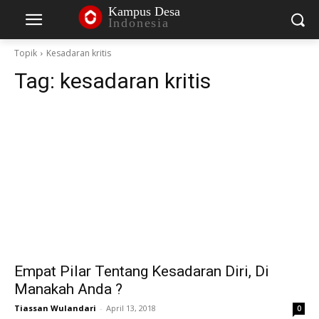
Kampus Desa
Indonesia
Topik
Kesadaran kritis
Tag:
kesadaran kritis
Empat Pilar Tentang Kesadaran Diri, Di
Manakah Anda ?
Tiassan Wulandari
-
April 13, 2018
0