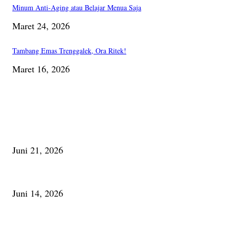
Minum Anti-Aging atau Belajar Menua Saja
Maret 24, 2026
Tambang Emas Trenggalek, Ora Ritek!
Maret 16, 2026
PILIHAN EDITOR
Membaca Busu; Jejaring Pemberdayaan Masyarakat Desa Adat dan Pelesta
Juni 21, 2026
Urip, Sakderma Ngrumati Pengarepan
Juni 14, 2026
Minum Anti-Aging atau Belajar Menua Saja