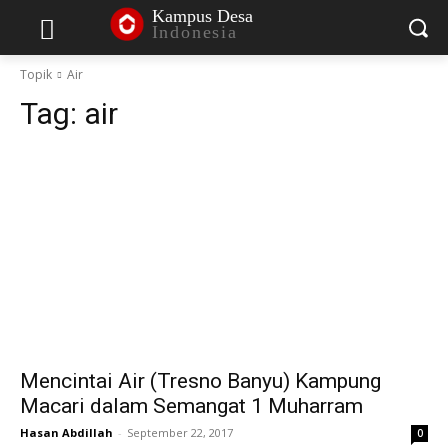
Kampus Desa
Indonesia
Topik
Air
Tag:
air
Mencintai Air (Tresno Banyu) Kampung
Macari dalam Semangat 1 Muharram
Hasan Abdillah
-
September 22, 2017
0