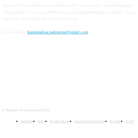
Kampus Desa Indonesia adalah wadah inovasi dan pemberdayaan
masyarakat desa yang berfokus pada pengembangan sumber daya
manusia, teknologi, dan ekonomi desa.
Kontak kami:
kampusdesa.indonesia@gmail.com
IKUTI KAMI
© Kampus Desa Indonesia 2024
Beranda
Blog
Produk Kami
Konsultasi Psikologi
Kontak
KATI