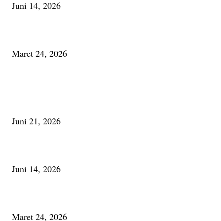
Juni 14, 2026
Minum Anti-Aging atau Belajar Menua Saja
Maret 24, 2026
PALING BANYAK DILIHAT
Membaca Busu; Jejaring Pemberdayaan Masyarakat Desa Adat dan Pelesta
Alam
Juni 21, 2026
Urip, Sakderma Ngrumati Pengarepan
Juni 14, 2026
Minum Anti-Aging atau Belajar Menua Saja
Maret 24, 2026