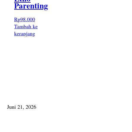
Parenting
Rp
98.000
Tambah ke
keranjang
PILIHAN EDITOR
Membaca Busu; Jejaring Pemberdayaan Masyarakat Desa Adat dan Pelesta
Alam
Juni 21, 2026
Urip, Sakderma Ngrumati Pengarepan