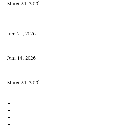
Maret 24, 2026
PALING BANYAK DILIHAT
Membaca Busu; Jejaring Pemberdayaan Masyarakat Desa Adat dan Pelesta
Juni 21, 2026
Urip, Sakderma Ngrumati Pengarepan
Juni 14, 2026
Minum Anti-Aging atau Belajar Menua Saja
Maret 24, 2026
KATEGORI TERPOPULER
Cerita Baru
59
Berita Inspiratif
20
Ilmu Pengetahuan
16
Tutur Desa
14