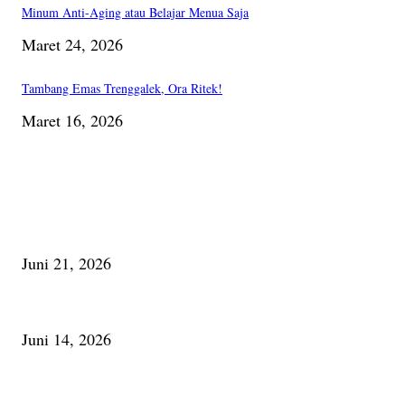
Minum Anti-Aging atau Belajar Menua Saja
Maret 24, 2026
Tambang Emas Trenggalek, Ora Ritek!
Maret 16, 2026
PILIHAN EDITOR
Membaca Busu; Jejaring Pemberdayaan Masyarakat Desa Adat dan Pelesta
Juni 21, 2026
Urip, Sakderma Ngrumati Pengarepan
Juni 14, 2026
Minum Anti-Aging atau Belajar Menua Saja