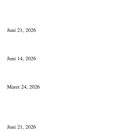
Membaca Busu; Jejaring Pemberdayaan Masyarakat Desa Adat dan Pelesta
Alam
Juni 21, 2026
Urip, Sakderma Ngrumati Pengarepan
Juni 14, 2026
Minum Anti-Aging atau Belajar Menua Saja
Maret 24, 2026
PALING BANYAK DILIHAT
Membaca Busu; Jejaring Pemberdayaan Masyarakat Desa Adat dan Pelesta
Alam
Juni 21, 2026