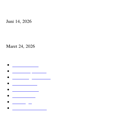
Urip, Sakderma Ngrumati Pengarepan
Juni 14, 2026
Minum Anti-Aging atau Belajar Menua Saja
Maret 24, 2026
KATEGORI TERPOPULER
Cerita Baru
59
Berita Inspiratif
20
Ilmu Pengetahuan
16
Tutur Desa
14
Jurnal Desa
11
Giat Desa
11
Psikologi
9
Kesehatan Alami
7