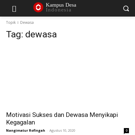
Kampus Desa
Indonesia
Topik
Dewasa
Tag:
dewasa
Motivasi Sukses dan Dewasa Menyikapi
Kegagalan
Nangimatur Rofingah
-
Agustus 10, 2020
0